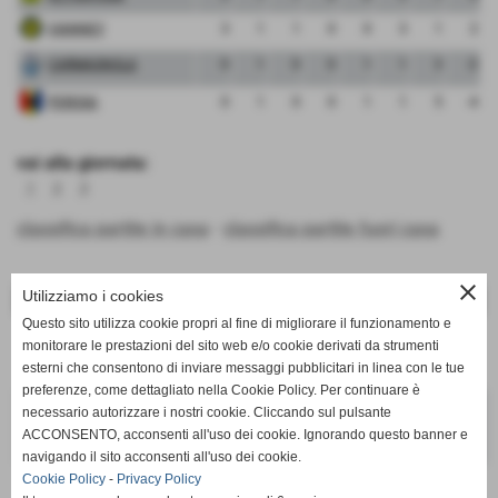
VIANNEY
3
1
1
0
0
3
1
2
CARMAGNOLA
0
1
0
0
1
1
3
-2
PEROSA
0
1
0
0
1
1
5
-4
vai alla giornata:
1
2
3
classifica partite in casa
-
classifica partite fuori casa
close
risultati della 1° giornata
Utilizziamo i cookies
Questo sito utilizza cookie propri al fine di migliorare il funzionamento e
Venerdì 28/12/2018 18:00
monitorare le prestazioni del sito web e/o cookie derivati da strumenti
KL PERTUSA
5 - 1
PEROSA
esterni che consentono di inviare messaggi pubblicitari in linea con le tue
preferenze, come dettagliato nella Cookie Policy. Per continuare è
Sabato 15/12/2018 16:30
necessario autorizzare i nostri cookie. Cliccando sul pulsante
ACCONSENTO, acconsenti all'uso dei cookie. Ignorando questo banner e
CARMAGNOLA
1 - 3
VIANNEY
navigando il sito acconsenti all'uso dei cookie.
Cookie Policy
-
Privacy Policy