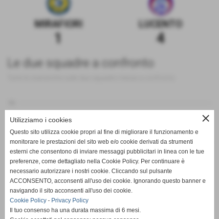
MIRAFIORI
LUCENTO
1
4
Le due squadre a confronto
Tutte le statistiche sulle due squadre messe a confronto
10
close
Utilizziamo i cookies
5
Questo sito utilizza cookie propri al fine di migliorare il funzionamento e
monitorare le prestazioni del sito web e/o cookie derivati da strumenti
0
esterni che consentono di inviare messaggi pubblicitari in linea con le tue
preferenze, come dettagliato nella Cookie Policy. Per continuare è
-5
PT
G
V
N
P
GF
GS
DR
necessario autorizzare i nostri cookie. Cliccando sul pulsante
MIRAFIORI
LUCENTO
ACCONSENTO, acconsenti all'uso dei cookie. Ignorando questo banner e
navigando il sito acconsenti all'uso dei cookie.
Cookie Policy
-
Privacy Policy
Il tuo consenso ha una durata massima di 6 mesi.