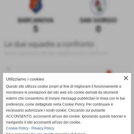
BARCANOVA
SAN GIORGIO
5
0
Le due squadre a confronto
Tutte le statistiche sulle due squadre messe a confronto
20
close
Utilizziamo i cookies
Questo sito utilizza cookie propri al fine di migliorare il funzionamento e
0
monitorare le prestazioni del sito web e/o cookie derivati da strumenti
esterni che consentono di inviare messaggi pubblicitari in linea con le tue
preferenze, come dettagliato nella Cookie Policy. Per continuare è
-20
PT
G
V
N
P
GF
GS
DR
necessario autorizzare i nostri cookie. Cliccando sul pulsante
BARCANOVA
SAN GIORGIO
ACCONSENTO, acconsenti all'uso dei cookie. Ignorando questo banner e
navigando il sito acconsenti all'uso dei cookie.
Cookie Policy
-
Privacy Policy