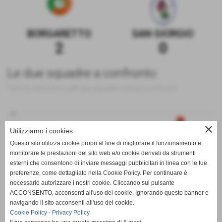
BORGARETTO
SAN GIORGIO
2
0
Le due squadre a confronto
Tutte le statistiche sulle due squadre messe a confronto
20
close
Utilizziamo i cookies
Questo sito utilizza cookie propri al fine di migliorare il funzionamento e
0
monitorare le prestazioni del sito web e/o cookie derivati da strumenti
esterni che consentono di inviare messaggi pubblicitari in linea con le tue
preferenze, come dettagliato nella Cookie Policy. Per continuare è
-20
PT
G
V
N
P
GF
GS
DR
necessario autorizzare i nostri cookie. Cliccando sul pulsante
BORGARETTO
SAN GIORGIO
ACCONSENTO, acconsenti all'uso dei cookie. Ignorando questo banner e
navigando il sito acconsenti all'uso dei cookie.
Cookie Policy
-
Privacy Policy