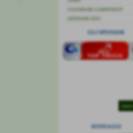
LINKS
CALENDARI CAMPIONATI
GESTIONE SITO
GLI SPONSOR
elenco
SONDAGGI