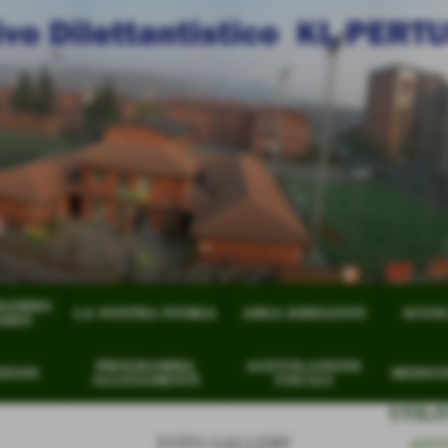
RAMMA
LA NOSTRA STORIA
AREA DIRIGENTI
SCUOL
ARIO
PROGRAMMA
AGEVOLAZIONI
ZIONI
MEDICI
ALLENAMENTI
FISCALI
UTILI
FOTO GALLERY
AFFI