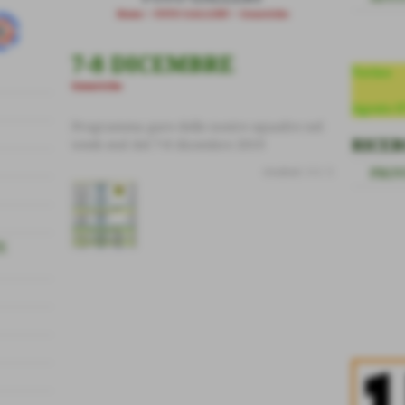
Home
>
FOTO GALLERY
>
Generiche
7-8 DICEMBRE
Torino
Generiche
Agosto 0
Programma gare delle nostre squadre nel
RICER
week end del 7-8 dicembre 2019
PROV
risultati: 1-1 / 1
E
Invia