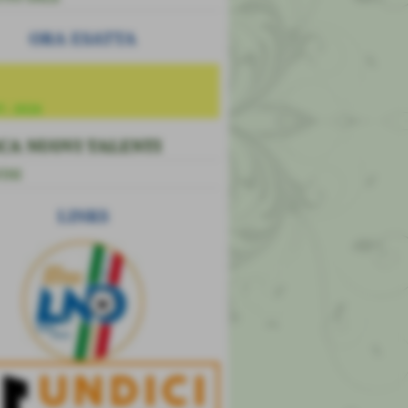
ORA ESATTA
7, 2026
CA NUOVI TALENTI
INI
LINKS