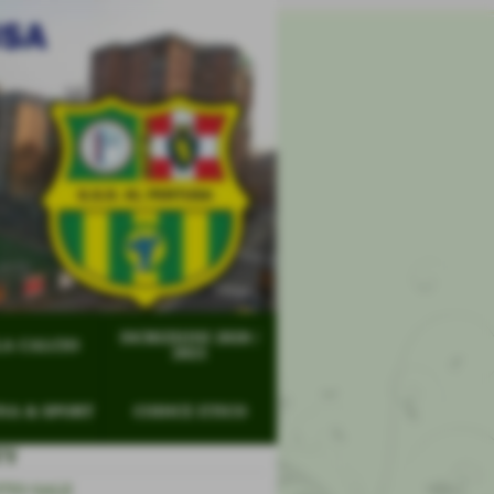
ISCRIZIONI 2020 /
A CALCIO
2021
NA & SPORT
CODICE ETICO
TY
TTO SALE