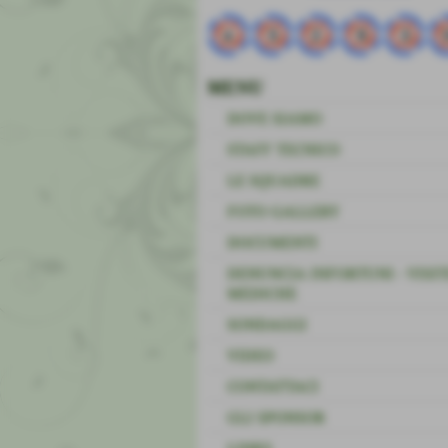
MENU
DOVE SIAMO
STAFF TECNICO
LE SQUADRE
FOTO GALLERY
DOCUMENTI
DENUNCIA INFORTUNI - VISIT
MEDICHE
SONDAGGI
VIDEO
CONTATTACI
GLI SPONSOR