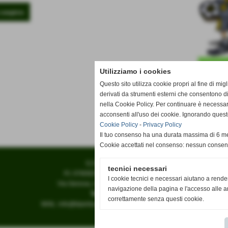
 completo
Utilizziamo i cookies
Questo sito utilizza cookie propri al fine di mi
derivati da strumenti esterni che consentono di
nella Cookie Policy. Per continuare è necessa
acconsenti all'uso dei cookie. Ignorando quest
Cookie Policy
-
Privacy Policy
Il tuo consenso ha una durata massima di 6 me
Cookie accettati nel consenso: nessun conse
G.S.D. KLPERTUSA
tecnici necessari
P.I. 07609250019 C.F 07609250019
I cookie tecnici e necessari aiutano a rende
Via Genova, n° 161 - 10127 - Torino (TO)
navigazione della pagina e l'accesso alle ar
Tel. 011 67 54 56
correttamente senza questi cookie.
MAIL:
info@klpertusa.it
- PEC: klpertusa@legalmail.it