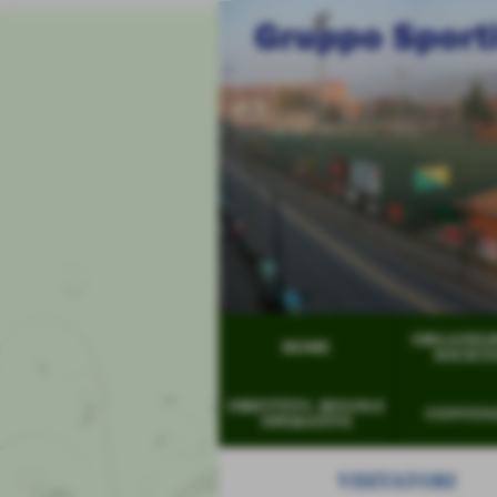
ORGANIG
HOME
SOCIET
OBIETTIVI, REGOLE
CONVEN
OPERATIVE
VISITATORI