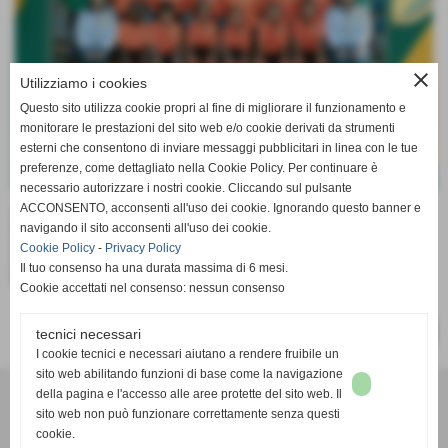
close
Utilizziamo i cookies
Questo sito utilizza cookie propri al fine di migliorare il funzionamento e
monitorare le prestazioni del sito web e/o cookie derivati da strumenti
esterni che consentono di inviare messaggi pubblicitari in linea con le tue
preferenze, come dettagliato nella Cookie Policy. Per continuare è
necessario autorizzare i nostri cookie. Cliccando sul pulsante
ACCONSENTO, acconsenti all'uso dei cookie. Ignorando questo banner e
navigando il sito acconsenti all'uso dei cookie.
Cookie Policy
-
Privacy Policy
Il tuo consenso ha una durata massima di 6 mesi.
Cookie accettati nel consenso: nessun consenso
SUCCESSIVO >>
tecnici necessari
I cookie tecnici e necessari aiutano a rendere fruibile un
sito web abilitando funzioni di base come la navigazione
G.S.D. KLPERTUSA
della pagina e l'accesso alle aree protette del sito web. Il
P.I. 07609250019 C.F 07609250019
sito web non può funzionare correttamente senza questi
Via Genova, n° 161 - 10127 - Torino (TO)
cookie.