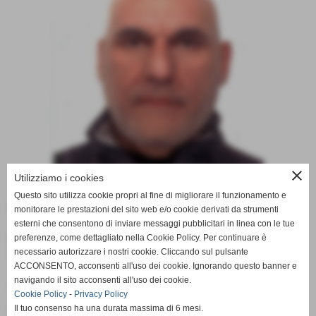
close
Utilizziamo i cookies
Questo sito utilizza cookie propri al fine di migliorare il funzionamento e
Data di nascita:
26-03-1970
monitorare le prestazioni del sito web e/o cookie derivati da strumenti
esterni che consentono di inviare messaggi pubblicitari in linea con le tue
Ruolo:
preferenze, come dettagliato nella Cookie Policy. Per continuare è
necessario autorizzare i nostri cookie. Cliccando sul pulsante
Dirigente Accompagnatore (ESORDIENTI MISTA)
ACCONSENTO, acconsenti all'uso dei cookie. Ignorando questo banner e
navigando il sito acconsenti all'uso dei cookie.
QUALIFICA
Cookie Policy
-
Privacy Policy
Dirigente Accompagnatore
Il tuo consenso ha una durata massima di 6 mesi.