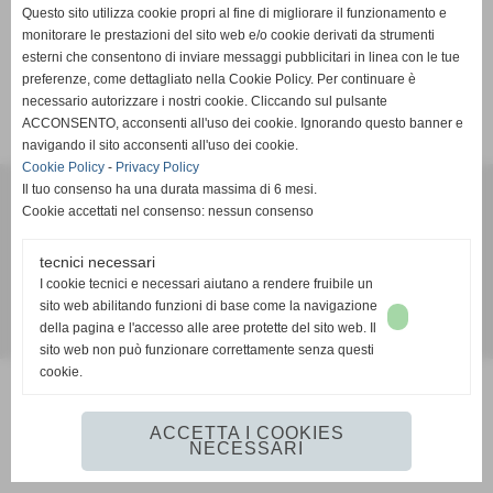
ENTRA NELLA CATEGORIA
Questo sito utilizza cookie propri al fine di migliorare il funzionamento e
monitorare le prestazioni del sito web e/o cookie derivati da strumenti
esterni che consentono di inviare messaggi pubblicitari in linea con le tue
preferenze, come dettagliato nella Cookie Policy. Per continuare è
necessario autorizzare i nostri cookie. Cliccando sul pulsante
ACCONSENTO, acconsenti all'uso dei cookie. Ignorando questo banner e
navigando il sito acconsenti all'uso dei cookie.
Cookie Policy
-
Privacy Policy
G.S.D. KLPERTUSA
Il tuo consenso ha una durata massima di 6 mesi.
Cookie accettati nel consenso: nessun consenso
P.I. 07609250019 C.F 07609250019
Via Genova, n° 161 - 10127 - Torino (TO)
Tel. 011 67 54 56
tecnici necessari
I cookie tecnici e necessari aiutano a rendere fruibile un
MAIL:
info@klpertusa.it
- PEC: klpertusa@legalmail.it
sito web abilitando funzioni di base come la navigazione
della pagina e l'accesso alle aree protette del sito web. Il
Realizzazione siti web www.sitoper.it
sito web non può funzionare correttamente senza questi
cookie.
ACCETTA I COOKIES
NECESSARI